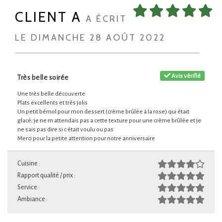
CLIENT A
A ÉCRIT
LE DIMANCHE 28 AOÛT 2022
Avis vérifié
Très belle soirée
Une très belle découverte
Plats excellents et très jolis
Un petit bémol pour mon dessert (crème brûlée à la rose) qui était
glacé; je ne m attendais pas a cette texture pour une crème brûlée et je
ne sais pas dire si c était voulu ou pas
Merci pour la petite attention pour notre anniversaire
Cuisine :
Rapport qualité / prix :
Service :
Ambiance :