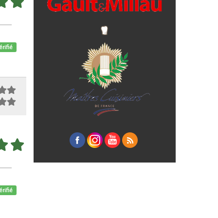
érifié
érifié