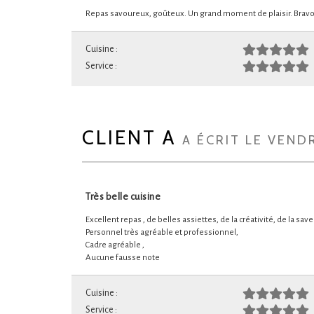
Repas savoureux, goûteux. Un grand moment de plaisir. Bravo
Cuisine :
Service :
CLIENT A
A ÉCRIT LE VEND
Très belle cuisine
Excellent repas , de belles assiettes, de la créativité, de la sav
Personnel très agréable et professionnel,
Cadre agréable ,
Aucune fausse note
Cuisine :
Service :