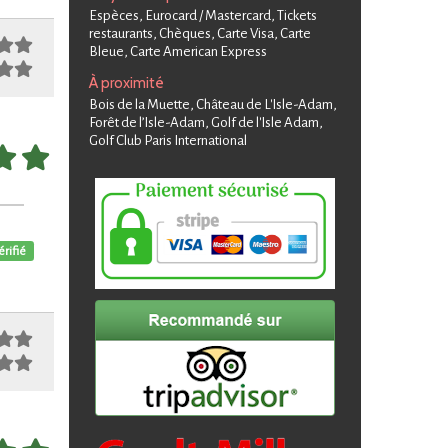
Espèces, Eurocard / Mastercard, Tickets
restaurants, Chèques, Carte Visa, Carte
Bleue, Carte American Express
À proximité
Bois de la Muette, Château de L'Isle-Adam,
Forêt de l’Isle-Adam, Golf de l'Isle Adam,
Golf Club Paris International
érifié