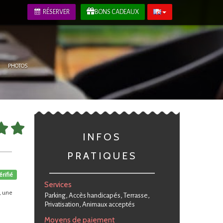
RÉSERVER
BONS CADEAUX
PHOTOS
INFOS
PRATIQUES
érifié
Services
, une
Parking, Accès handicapés, Terrasse,
Privatisation, Animaux acceptés
Moyens de paiement