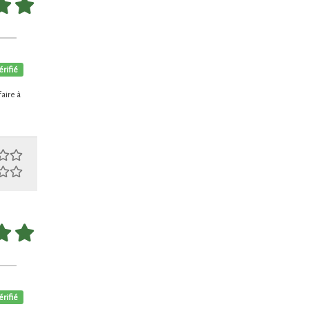
érifié
aire à
érifié