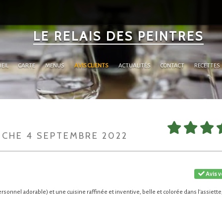
LE RELAIS DES PEINTRES
EIL
CARTE
MENUS
AVIS CLIENTS
ACTUALITÉS
CONTACT
RECETTES
NCHE 4 SEPTEMBRE 2022
Avis v
sonnel adorable) et une cuisine raffinée et inventive, belle et colorée dans l’assiette