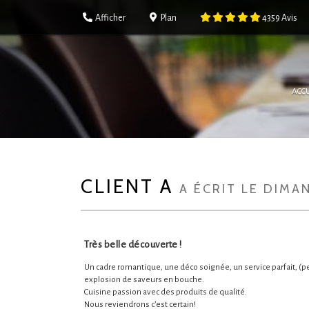
Afficher
Plan
4359
Avis
ACCU
CLIENT A
A ÉCRIT LE DIMA
Très belle découverte !
Un cadre romantique, une déco soignée, un service parfait, (per
explosion de saveurs en bouche.
Cuisine passion avec des produits de qualité.
Nous reviendrons c’est certain!