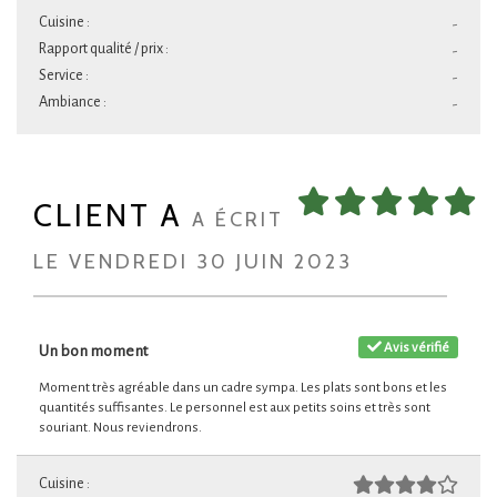
Cuisine :
-
Rapport qualité / prix :
-
Service :
-
Ambiance :
-
CLIENT A
A ÉCRIT
LE VENDREDI 30 JUIN 2023
Avis vérifié
Un bon moment
Moment très agréable dans un cadre sympa. Les plats sont bons et les
quantités suffisantes. Le personnel est aux petits soins et très sont
souriant. Nous reviendrons.
Cuisine :