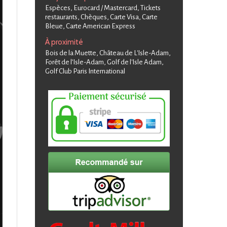
Espèces, Eurocard / Mastercard, Tickets
restaurants, Chèques, Carte Visa, Carte
Bleue, Carte American Express
À proximité
Bois de la Muette, Château de L'Isle-Adam,
Forêt de l’Isle-Adam, Golf de l'Isle Adam,
Golf Club Paris International