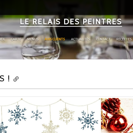
LE RELAIS DES PEINTRES
EIL
CARTE
MENUS
AVIS CLIENTS
ACTUALITÉS
CONTACT
RECETTES
S !