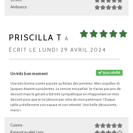
Service :
Ambiance :
PRISCILLA T
A
ÉCRIT LE LUNDI 29 AVRIL 2024
Avis vérifié
Un très bon moment
Une très bonne soirée passée au Relais des peintres. Mes coquilles St
Jacques étaient succulentes. Le service est parfait. Je n’avais pas pris de
dessert mais le gérant a été très sympathique en m’apportant un mini
dessert pour que je ne jalouse pas celui de mon partenaire. Chaque
table a réellement son espace et son intimité. Une belle découverte,
merci !
Cuisine :
Rapport qualité / prix :