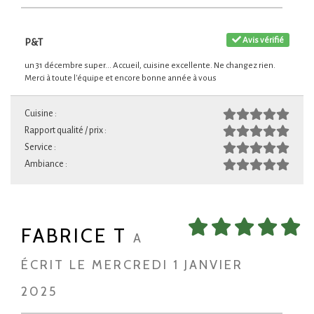
Avis vérifié
P&T
un 31 décembre super... Accueil, cuisine excellente. Ne changez rien.
Merci à toute l'équipe et encore bonne année à vous
Cuisine :
Rapport qualité / prix :
Service :
Ambiance :
FABRICE T
A
ÉCRIT LE MERCREDI 1 JANVIER
2025