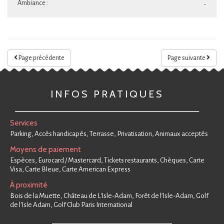
Ambiance :
-
Page précédente
Page suivante
INFOS PRATIQUES
Services
Parking, Accès handicapés, Terrasse, Privatisation, Animaux acceptés
Moyens de paiement
Espèces, Eurocard / Mastercard, Tickets restaurants, Chèques, Carte
Visa, Carte Bleue, Carte American Express
À proximité
Bois de la Muette, Château de L'Isle-Adam, Forêt de l’Isle-Adam, Golf
de l'Isle Adam, Golf Club Paris International