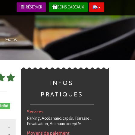
RÉSERVER
BONS CADEAUX
PHOTOS
INFOS
PRATIQUES
érifié
Services
Parking, Accès handicapés, Terrasse,
Privatisation, Animaux acceptés
-
Moyens de paiement
-