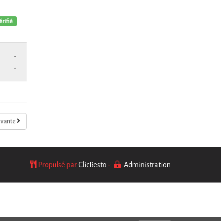
érifié
-
-
ivante
Propulsé par
ClicResto
-
Administration