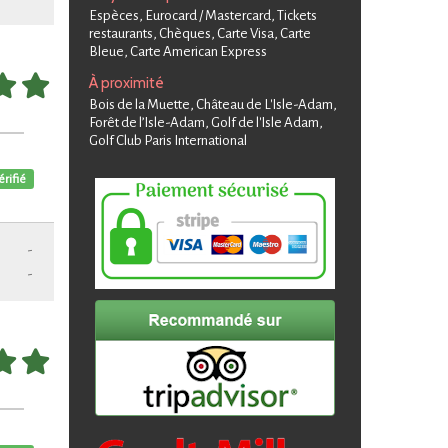
Espèces, Eurocard / Mastercard, Tickets
restaurants, Chèques, Carte Visa, Carte
Bleue, Carte American Express
À proximité
Bois de la Muette, Château de L'Isle-Adam,
Forêt de l’Isle-Adam, Golf de l'Isle Adam,
Golf Club Paris International
érifié
-
-