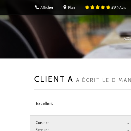
Afficher
Plan
4359
Avis
ACCU
CLIENT A
A ÉCRIT LE DIMA
Excellent
Cuisine :
-
Service :
-