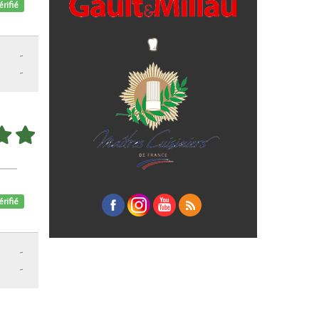
érifié
-
-
érifié
-
-