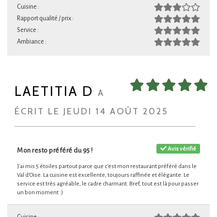
Cuisine :
Rapport qualité / prix :
Service :
Ambiance :
LAETITIA D
A
ÉCRIT LE JEUDI 14 AOÛT 2025
Avis vérifié
Mon resto préféré du 95 !
J'ai mis 5 étoiles partout parce que c'est mon restaurant préféré dans le
Val d'Oise. La cuisine est excellente, toujours raffinée et élégante. Le
service est très agréable, le cadre charmant. Bref, tout est là pour passer
un bon moment :)