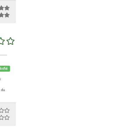
érifié
é
e du