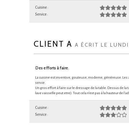
Cuisine :
Service :
CLIENT A
A ÉCRIT LE LUND
Des efforts à faire.
La cuisine est inventive, gouteuse, moderne, généreuse. Les as
servie.
Un gros effort à faire sur le dressage de la table. Dessus de la
lave vaisselle peut etre). Tout cela n'est pas à la hauteur de l'ad
Cuisine :
Service :