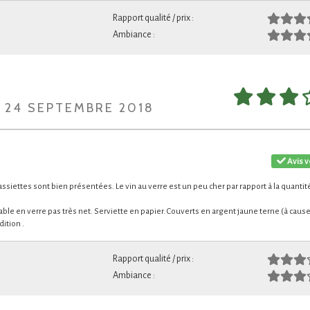
Rapport qualité / prix :
Ambiance :
I 24 SEPTEMBRE 2018
Avis v
siettes sont bien présentées. Le vin au verre est un peu cher par rapport à la quantit
 table en verre pas très net. Serviette en papier. Couverts en argent jaune terne (à caus
dition .
Rapport qualité / prix :
Ambiance :