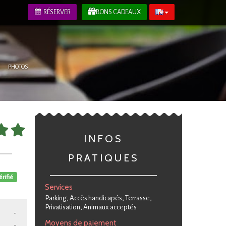
RÉSERVER
BONS CADEAUX
PHOTOS
INFOS
PRATIQUES
érifié
Services
Parking, Accès handicapés, Terrasse,
Privatisation, Animaux acceptés
-
Moyens de paiement
-