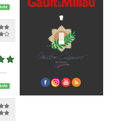
érifié
érifié