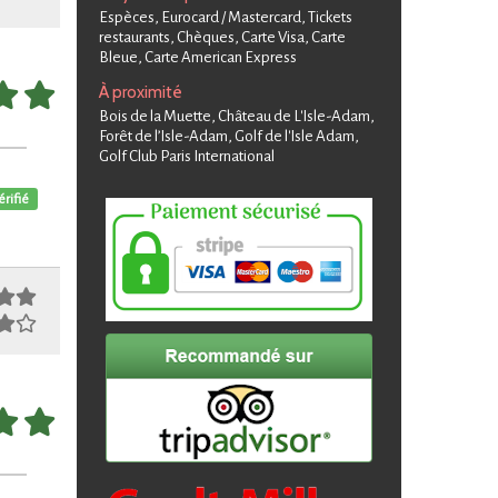
Espèces, Eurocard / Mastercard, Tickets
restaurants, Chèques, Carte Visa, Carte
Bleue, Carte American Express
À proximité
Bois de la Muette, Château de L'Isle-Adam,
Forêt de l’Isle-Adam, Golf de l'Isle Adam,
Golf Club Paris International
érifié