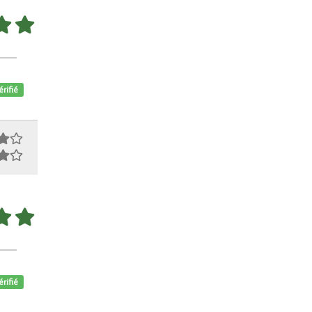
érifié
érifié