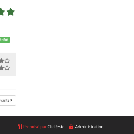
érifié
ivante
Propulsé par
ClicResto
-
Administration