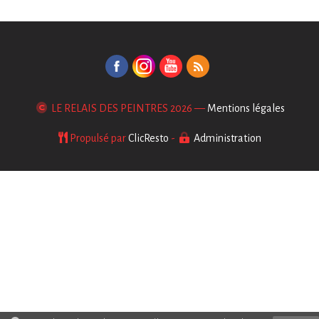
LE RELAIS DES PEINTRES
2026 —
Mentions légales
Propulsé par
ClicResto
-
Administration