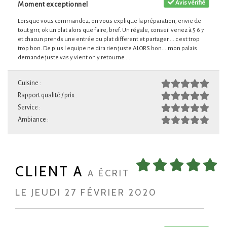
Avis vérifié
Moment exceptionnel
Lorsque vous commandez, on vous explique la préparation, envie de
tout grrr, ok un plat alors que faire, bref. Un régale, conseil venez à 5 6 7
et chacun prends une entrée ou plat different et partager ....c est trop
trop bon. De plus l equipe ne dira rien juste ALORS bon....mon palais
demande juste vas y vient on y retourne ....
Cuisine :
Rapport qualité / prix :
Service :
Ambiance :
CLIENT A
A ÉCRIT
LE JEUDI 27 FÉVRIER 2020