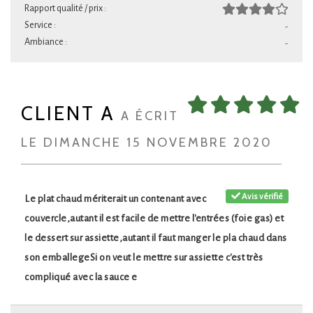
Rapport qualité / prix :
Service :
-
Ambiance :
-
CLIENT A
A ÉCRIT
LE DIMANCHE 15 NOVEMBRE 2020
Avis vérifié
Le plat chaud mériterait un contenant avec
couvercle,autant il est facile de mettre l'entrées (foie gas) et
le dessert sur assiette,autant il faut manger le pla chaud dans
son emballegeSi on veut le mettre sur assiette c'est très
compliqué avec la sauce e