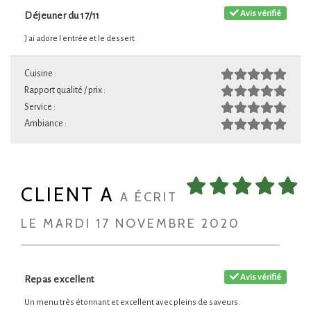
Avis vérifié
Déjeuner du 17/11
J ai adore l entrée et le dessert
Cuisine :
Rapport qualité / prix :
Service :
Ambiance :
CLIENT A
A ÉCRIT
LE MARDI 17 NOVEMBRE 2020
Avis vérifié
Repas excellent
Un menu très étonnant et excellent avec pleins de saveurs.