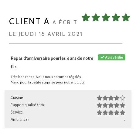
CLIENT A
A ÉCRIT
LE JEUDI 15 AVRIL 2021
Avis vérifié
Repas d'anniversaire pour les 4 ans de notre
fils.
Très bon repas. Nous nous sommes régalés.
Merci pour la petite surprise pour notre loulou.
Cuisine :
Rapport qualité / prix :
Service :
Ambiance :
-