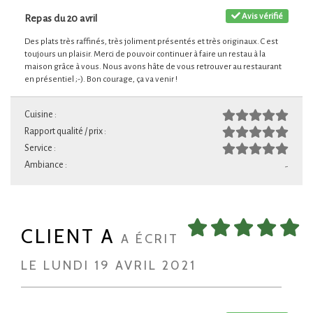
Avis vérifié
Repas du 20 avril
Des plats très raffinés, très joliment présentés et très originaux. C est
toujours un plaisir. Merci de pouvoir continuer à faire un restau à la
maison grâce à vous. Nous avons hâte de vous retrouver au restaurant
en présentiel ;-). Bon courage, ça va venir !
Cuisine :
Rapport qualité / prix :
Service :
Ambiance :
-
CLIENT A
A ÉCRIT
LE LUNDI 19 AVRIL 2021