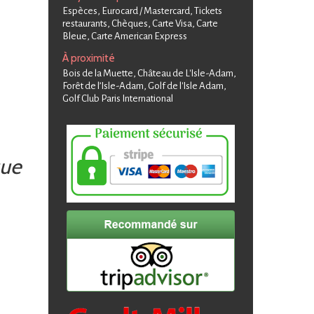
Espèces, Eurocard / Mastercard, Tickets
restaurants, Chèques, Carte Visa, Carte
Bleue, Carte American Express
À proximité
Bois de la Muette, Château de L'Isle-Adam,
Forêt de l’Isle-Adam, Golf de l'Isle Adam,
Golf Club Paris International
que