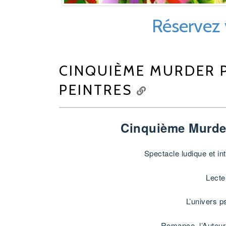
Réservez v
CINQUIÈME MURDER P
PEINTRES
Cinquième Murder
Spectacle ludique et int
Lecte
L’univers p
Romance, l’Auteur